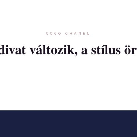
COCO CHANEL
divat változik, a stílus ö