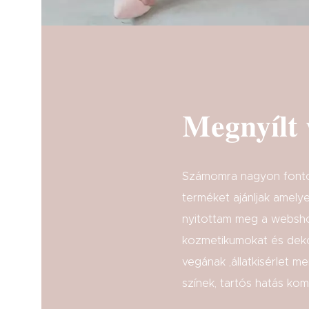
Megnyílt
Számomra nagyon fonto
terméket ajánljak amel
nyitottam meg a websho
kozmetikumokat és deko
vegának ,állatkisérlet 
színek, tartós hatás ko