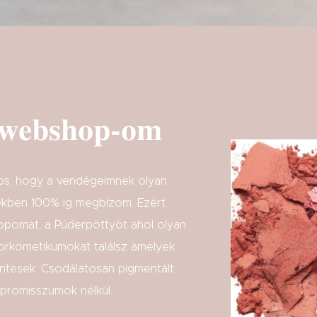
 webshop-om
s, hogy a vendégeimnek olyan
yekben 100% ig megbízom. Ezért
pomat, a Púderpöttyöt ahol olyan
rkometikumokat találsz amelyek
mentesek. Csodálatosan pigmentált
mpromisszumok nélkül.