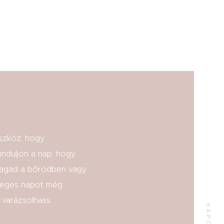
szköz, hogy
Cím
nduljon a nap, hogy
agad a bőrödben vagy
Mádi u. 3/A
leges napot még
Budapest, X.ker.
varázsolhass.
Telefon: