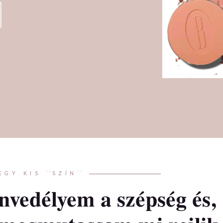
GY KIS ``SZÍN``
nvedélyem a szépség és,