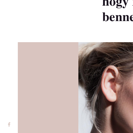
hogy
benn
Kezdőlap
Rólam
Szolgáltatások
Árlista