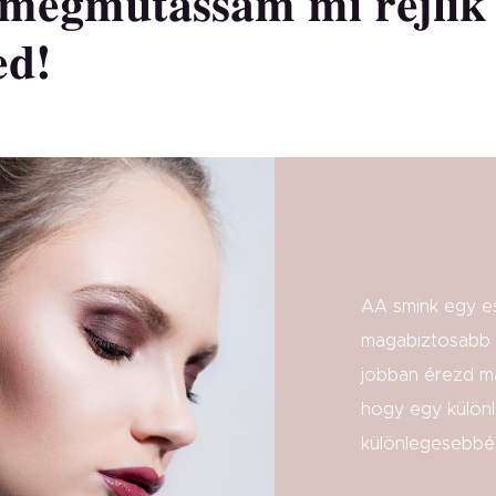
 megmutassam mi rejlik
ed!
AA smink egy e
magabiztosabb i
jobban érezd m
hogy egy külön
különlegesebbé 