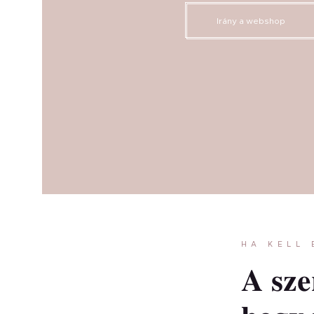
Irány a webshop
HA KELL E
A sze