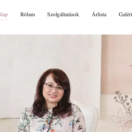
lap
Rólam
Szolgáltatások
Árlista
Galér