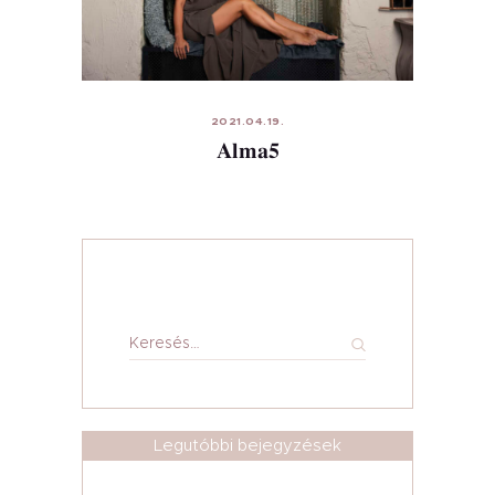
Kezdőlap
Rólam
Szolgáltatások
2021.04.19.
Alma5
Árlista
Galéria
Blog
Kapcsolat
Keresés:
Legutóbbi bejegyzések