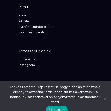
Menü
Rólam
Árlista
Egyéni sminkoktatás
Szépség mentor
Közösségi oldalak
Facebook
Instagram
Pásztor Krisztina © 2026 Minden jog
Kedves Látogató! Tájékoztatjuk, hogy a honlap felhasználói
fenntartva
élmény fokozásának érdekében sütiket alkalmazunk. A
Terms of use
and
Privacy Policy
honlapunk használatával ön a tájékoztatásunkat tudomásul
veszi.
Elfogadom