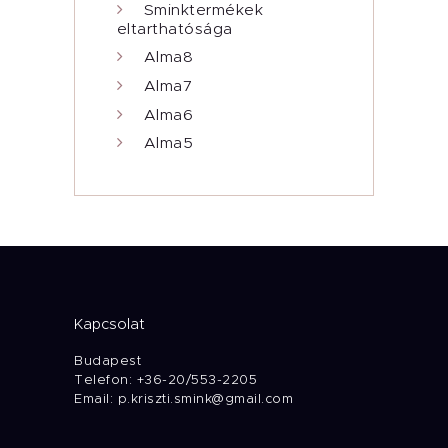
Sminktermékek
eltarthatósága
Alma8
Alma7
Alma6
Alma5
Kapcsolat
Budapest
Telefon: +36-20/553-2205
Email: p.kriszti.smink@gmail.com